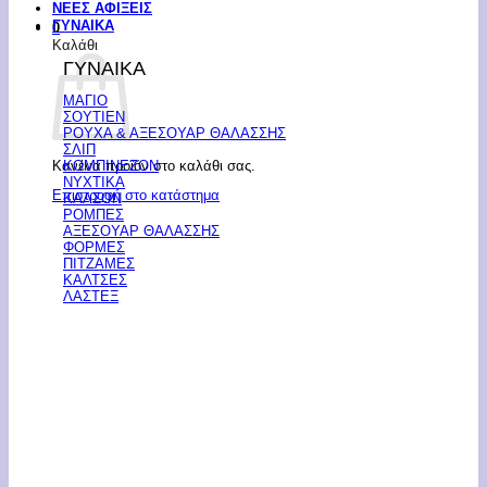
ΝΕΕΣ ΑΦΙΞΕΙΣ
ΓΥΝΑΙΚΑ
0
Καλάθι
ΓΥΝΑΙΚΑ
ΜΑΓΙΟ
ΣΟΥΤΙΕΝ
ΡΟΥΧΑ & ΑΞΕΣΟΥΑΡ ΘΑΛΑΣΣΗΣ
ΣΛΙΠ
Κανένα προϊόν στο καλάθι σας.
ΚΟΜΠΙΝΕΖΟΝ
ΝΥΧΤΙΚΑ
Επιστροφή στο κατάστημα
ΚΑΛΣΟΝ
ΡΟΜΠΕΣ
ΑΞΕΣΟΥΑΡ ΘΑΛΑΣΣΗΣ
ΦΟΡΜΕΣ
ΠΙΤΖΑΜΕΣ
ΚΑΛΤΣΕΣ
ΛΑΣΤΕΞ