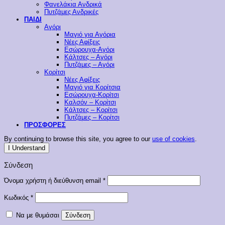
Φανελάκια Ανδρικά
Πυτζάμες Ανδρικές
ΠΑΙΔΙ
Αγόρι
Μαγιό για Αγόρια
Νέες Αφίξεις
Εσώρουχα-Αγόρι
Κάλτσες – Αγόρι
Πυτζάμες – Αγόρι
Κορίτσι
Νέες Αφίξεις
Μαγιό για Κορίτσια
Εσώρουχα-Κορίτσι
Καλσόν – Κορίτσι
Κάλτσες – Κορίτσι
Πυτζάμες – Κορίτσι
ΠΡΟΣΦΟΡΕΣ
By continuing to browse this site, you agree to our
use of cookies
.
I Understand
Σύνδεση
Απαιτείται
Όνομα χρήστη ή διεύθυνση email
*
Απαιτείται
Κωδικός
*
Να με θυμάσαι
Σύνδεση