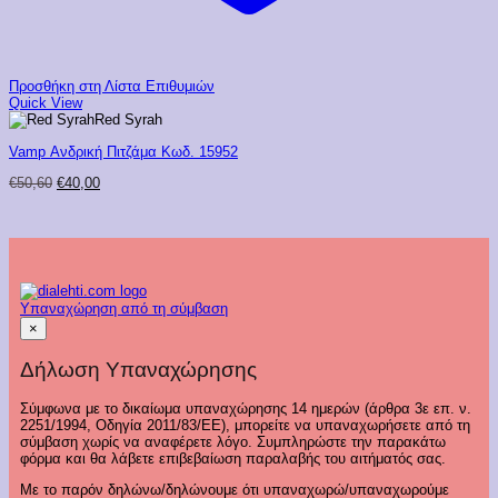
Προσθήκη στη Λίστα Επιθυμιών
Quick View
Red Syrah
Vamp Ανδρική Πιτζάμα Κωδ. 15952
Original
Η
€
50,60
€
40,00
price
τρέχουσα
was:
τιμή
€50,60.
είναι:
€40,00.
Υπαναχώρηση από τη σύμβαση
×
Δήλωση Υπαναχώρησης
Σύμφωνα με το δικαίωμα υπαναχώρησης 14 ημερών (άρθρα 3ε επ. ν.
2251/1994, Οδηγία 2011/83/ΕΕ), μπορείτε να υπαναχωρήσετε από τη
σύμβαση χωρίς να αναφέρετε λόγο. Συμπληρώστε την παρακάτω
φόρμα και θα λάβετε επιβεβαίωση παραλαβής του αιτήματός σας.
Με το παρόν δηλώνω/δηλώνουμε ότι υπαναχωρώ/υπαναχωρούμε