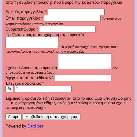
από τη σύμβαση πώλησης που αφορά την κατωτέρω παραγγελία.
Αριθμός παραγγελίας
*
Email παραγγελίας
*
Το email που
χρησιμοποιήσατε κατά την παραγγελία.
Ονοματεπώνυμο
*
Προϊόντα προς υπαναχώρηση (προαιρετικό)
Για μερική υπαναχώρηση, γράψτε ποια
προϊόντα. Αφήστε κενό για ολόκληρη την παραγγελία.
Σχόλια / Λόγος (προαιρετικό)
Δεν
υποχρεούστε να αναφέρετε λόγο.
Αφήστε αυτό το πεδίο κενό
Έλεγχος ασφαλείας
*
↻
Σημείωση: ορισμένα είδη εξαιρούνται από το δικαίωμα υπαναχώρησης
— π.χ. σφραγισμένα είδη υγιεινής ή αλλοιώσιμα τρόφιμα που έχουν
αποσφραγιστεί/ανοιχτεί.
Άκυρο
Επιβεβαίωση υπαναχώρησης
Powered by
DartHost