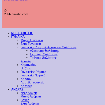
©
2026 dialehti.com
ΝΕΕΣ ΑΦΙΞΕΙΣ
ΓΥΝΑΙΚΑ
Μαγιό Γυναικεία
Σλιπ Γυναικεία
Γυναικεία Ρούχα & Αξεσουάρ Θαλάσσης
Αξεσουάρ Θαλάσσης
Πετσέτες Θαλάσσης
Τσάντες Θαλάσσης
Σουτιέν
Κομπινεζόν
Πιτζάμες
Γυναικείες Ρόμπες
Γυναικεία Νυχτικά
Καλσόν
Λαστέξ Γυναικεία
Κάλτσες
ΑΝΔΡΑΣ
Νέες Αφίξεις
Μαγιό Ανδρικά
Boxer
Σλιπ Ανδρικά