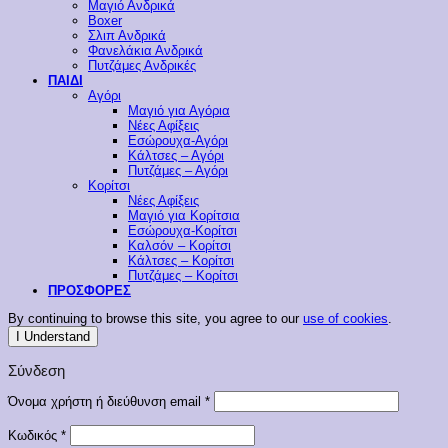
Μαγιό Ανδρικά
Boxer
Σλιπ Ανδρικά
Φανελάκια Ανδρικά
Πυτζάμες Ανδρικές
ΠΑΙΔΙ
Αγόρι
Μαγιό για Αγόρια
Νέες Αφίξεις
Εσώρουχα-Αγόρι
Κάλτσες – Αγόρι
Πυτζάμες – Αγόρι
Κορίτσι
Νέες Αφίξεις
Μαγιό για Κορίτσια
Εσώρουχα-Κορίτσι
Καλσόν – Κορίτσι
Κάλτσες – Κορίτσι
Πυτζάμες – Κορίτσι
ΠΡΟΣΦΟΡΕΣ
By continuing to browse this site, you agree to our
use of cookies
.
I Understand
Σύνδεση
Απαιτείται
Όνομα χρήστη ή διεύθυνση email
*
Απαιτείται
Κωδικός
*