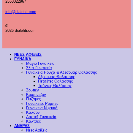
2553022967
info@dialehti.com
©
2026 dialehti.com
ΝΕΕΣ ΑΦΙΞΕΙΣ
ΓΥΝΑΙΚΑ
Μαγιό Γυναικεία
Σλιπ Γυναικεία
Γυναικεία Ρούχα & Αξεσουάρ Θαλάσσης
Αξεσουάρ Θαλάσσης
Πετσέτες Θαλάσσης
Τσάντες Θαλάσσης
Σουτιέν
Κομπινεζόν
Πιτζάμες
Γυναικείες Ρόμπες
Γυναικεία Νυχτικά
Καλσόν
Λαστέξ Γυναικεία
Κάλτσες
ΑΝΔΡΑΣ
Νέες Αφίξεις