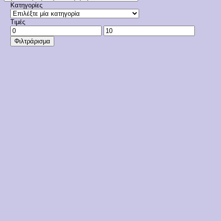
Κατηγορίες
Τιμές
Ελάχιστη
Μέγιστη
τιμή
τιμή
Φιλτράρισμα