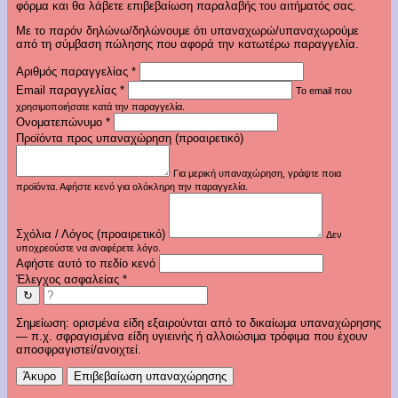
φόρμα και θα λάβετε επιβεβαίωση παραλαβής του αιτήματός σας.
Με το παρόν δηλώνω/δηλώνουμε ότι υπαναχωρώ/υπαναχωρούμε
από τη σύμβαση πώλησης που αφορά την κατωτέρω παραγγελία.
Αριθμός παραγγελίας
*
Email παραγγελίας
*
Το email που
χρησιμοποιήσατε κατά την παραγγελία.
Ονοματεπώνυμο
*
Προϊόντα προς υπαναχώρηση (προαιρετικό)
Για μερική υπαναχώρηση, γράψτε ποια
προϊόντα. Αφήστε κενό για ολόκληρη την παραγγελία.
Σχόλια / Λόγος (προαιρετικό)
Δεν
υποχρεούστε να αναφέρετε λόγο.
Αφήστε αυτό το πεδίο κενό
Έλεγχος ασφαλείας
*
↻
Σημείωση: ορισμένα είδη εξαιρούνται από το δικαίωμα υπαναχώρησης
— π.χ. σφραγισμένα είδη υγιεινής ή αλλοιώσιμα τρόφιμα που έχουν
αποσφραγιστεί/ανοιχτεί.
Άκυρο
Επιβεβαίωση υπαναχώρησης