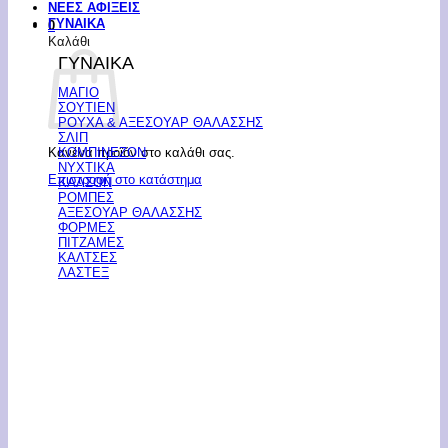
ΝΕΕΣ ΑΦΙΞΕΙΣ
ΓΥΝΑΙΚΑ
0
Καλάθι
ΓΥΝΑΙΚΑ
ΜΑΓΙΟ
ΣΟΥΤΙΕΝ
ΡΟΥΧΑ & ΑΞΕΣΟΥΑΡ ΘΑΛΑΣΣΗΣ
ΣΛΙΠ
Κανένα προϊόν στο καλάθι σας.
ΚΟΜΠΙΝΕΖΟΝ
ΝΥΧΤΙΚΑ
Επιστροφή στο κατάστημα
ΚΑΛΣΟΝ
ΡΟΜΠΕΣ
ΑΞΕΣΟΥΑΡ ΘΑΛΑΣΣΗΣ
ΦΟΡΜΕΣ
ΠΙΤΖΑΜΕΣ
ΚΑΛΤΣΕΣ
ΛΑΣΤΕΞ