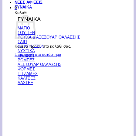
ΝΕΕΣ ΑΦΙΞΕΙΣ
ΓΥΝΑΙΚΑ
0
Καλάθι
ΓΥΝΑΙΚΑ
ΜΑΓΙΟ
ΣΟΥΤΙΕΝ
ΡΟΥΧΑ & ΑΞΕΣΟΥΑΡ ΘΑΛΑΣΣΗΣ
ΣΛΙΠ
Κανένα προϊόν στο καλάθι σας.
ΚΟΜΠΙΝΕΖΟΝ
ΝΥΧΤΙΚΑ
Επιστροφή στο κατάστημα
ΚΑΛΣΟΝ
ΡΟΜΠΕΣ
ΑΞΕΣΟΥΑΡ ΘΑΛΑΣΣΗΣ
ΦΟΡΜΕΣ
ΠΙΤΖΑΜΕΣ
ΚΑΛΤΣΕΣ
ΛΑΣΤΕΞ