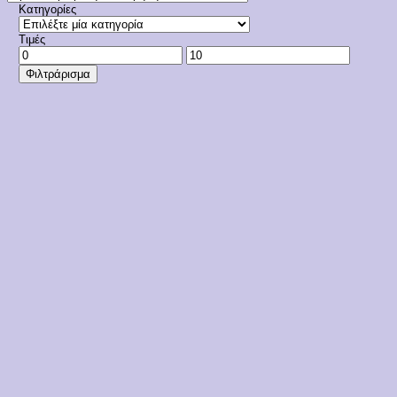
Κατηγορίες
Τιμές
Ελάχιστη
Μέγιστη
τιμή
τιμή
Φιλτράρισμα