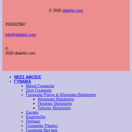
© 2026
dialehti.com
2553022967
info@dialehti.com
©
2026 dialehti.com
ΝΕΕΣ ΑΦΙΞΕΙΣ
ΓΥΝΑΙΚΑ
Μαγιό Γυναικεία
Σλιπ Γυναικεία
Γυναικεία Ρούχα & Αξεσουάρ Θαλάσσης
Αξεσουάρ Θαλάσσης
Πετσέτες Θαλάσσης
Τσάντες Θαλάσσης
Σουτιέν
Κομπινεζόν
Πιτζάμες
Γυναικείες Ρόμπες
Γυναικεία Νυχτικά