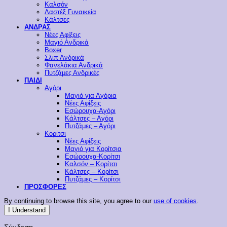
Καλσόν
Λαστέξ Γυναικεία
Κάλτσες
ΑΝΔΡΑΣ
Νέες Αφίξεις
Μαγιό Ανδρικά
Boxer
Σλιπ Ανδρικά
Φανελάκια Ανδρικά
Πυτζάμες Ανδρικές
ΠΑΙΔΙ
Αγόρι
Μαγιό για Αγόρια
Νέες Αφίξεις
Εσώρουχα-Αγόρι
Κάλτσες – Αγόρι
Πυτζάμες – Αγόρι
Κορίτσι
Νέες Αφίξεις
Μαγιό για Κορίτσια
Εσώρουχα-Κορίτσι
Καλσόν – Κορίτσι
Κάλτσες – Κορίτσι
Πυτζάμες – Κορίτσι
ΠΡΟΣΦΟΡΕΣ
By continuing to browse this site, you agree to our
use of cookies
.
I Understand