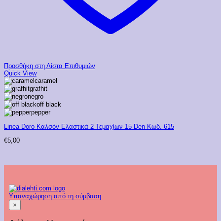
Προσθήκη στη Λίστα Επιθυμιών
Quick View
caramel
grafhit
negro
off black
pepper
Linea Doro Καλσόν Ελαστικά 2 Τεμαχίων 15 Den Κωδ. 615
€
5,00
Υπαναχώρηση από τη σύμβαση
×