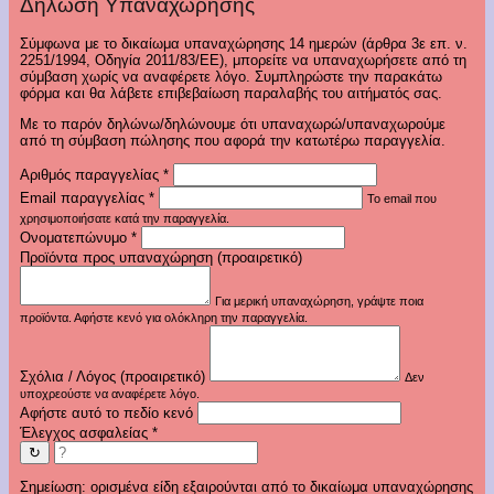
Δήλωση Υπαναχώρησης
Σύμφωνα με το δικαίωμα υπαναχώρησης 14 ημερών (άρθρα 3ε επ. ν.
2251/1994, Οδηγία 2011/83/ΕΕ), μπορείτε να υπαναχωρήσετε από τη
σύμβαση χωρίς να αναφέρετε λόγο. Συμπληρώστε την παρακάτω
φόρμα και θα λάβετε επιβεβαίωση παραλαβής του αιτήματός σας.
Με το παρόν δηλώνω/δηλώνουμε ότι υπαναχωρώ/υπαναχωρούμε
από τη σύμβαση πώλησης που αφορά την κατωτέρω παραγγελία.
Αριθμός παραγγελίας
*
Email παραγγελίας
*
Το email που
χρησιμοποιήσατε κατά την παραγγελία.
Ονοματεπώνυμο
*
Προϊόντα προς υπαναχώρηση (προαιρετικό)
Για μερική υπαναχώρηση, γράψτε ποια
προϊόντα. Αφήστε κενό για ολόκληρη την παραγγελία.
Σχόλια / Λόγος (προαιρετικό)
Δεν
υποχρεούστε να αναφέρετε λόγο.
Αφήστε αυτό το πεδίο κενό
Έλεγχος ασφαλείας
*
↻
Σημείωση: ορισμένα είδη εξαιρούνται από το δικαίωμα υπαναχώρησης